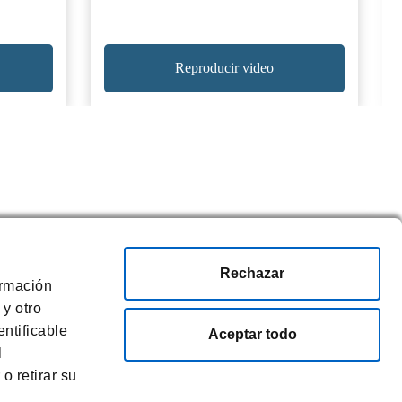
Reproducir video
Rechazar
ormación
 y otro
ntificable
Aceptar todo
l
o retirar su
CO.